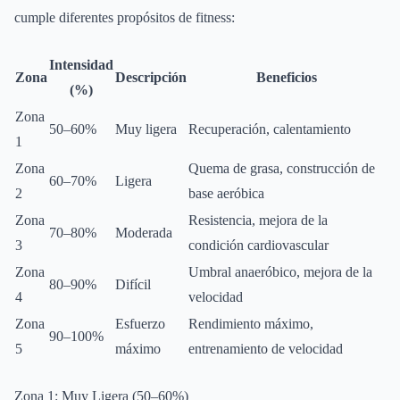
cumple diferentes propósitos de fitness:
Intensidad
Zona
Descripción
Beneficios
(%)
Zona
50–60%
Muy ligera
Recuperación, calentamiento
1
Zona
Quema de grasa, construcción de
60–70%
Ligera
2
base aeróbica
Zona
Resistencia, mejora de la
70–80%
Moderada
3
condición cardiovascular
Zona
Umbral anaeróbico, mejora de la
80–90%
Difícil
4
velocidad
Zona
Esfuerzo
Rendimiento máximo,
90–100%
5
máximo
entrenamiento de velocidad
Zona 1: Muy Ligera (50–60%)