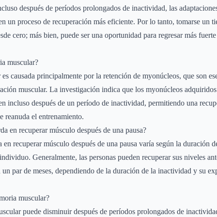
 Incluso después de períodos prolongados de inactividad, las adaptaciones
n un proceso de recuperación más eficiente. Por lo tanto, tomarse un t
sde cero; más bien, puede ser una oportunidad para regresar más fuerte
ia muscular?
es causada principalmente por la retención de myonúcleos, que son ese
ración muscular. La investigación indica que los myonúcleos adquiridos
en incluso después de un período de inactividad, permitiendo una recu
e reanuda el entrenamiento.
rda en recuperar músculo después de una pausa?
a en recuperar músculo después de una pausa varía según la duración de 
individuo. Generalmente, las personas pueden recuperar sus niveles ant
un par de meses, dependiendo de la duración de la inactividad y su ex
moria muscular?
uscular puede disminuir después de períodos prolongados de inactivida