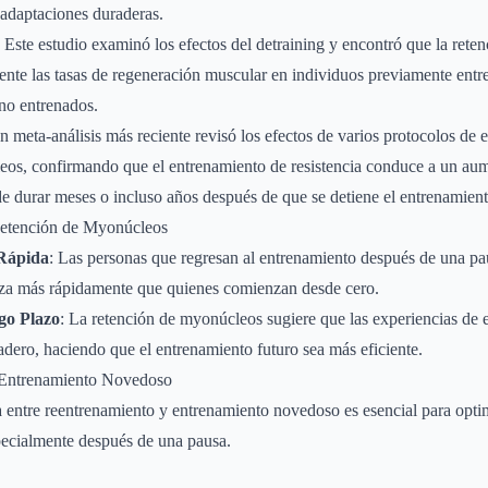
 adaptaciones duraderas.
: Este estudio examinó los efectos del detraining y encontró que la ret
ente las tasas de regeneración muscular en individuos previamente ent
no entrenados.
n meta-análisis más reciente revisó los efectos de varios protocolos de 
eos, confirmando que el entrenamiento de resistencia conduce a un aum
 durar meses o incluso años después de que se detiene el entrenamient
Retención de Myonúcleos
Rápida
: Las personas que regresan al entrenamiento después de una p
za más rápidamente que quienes comienzan desde cero.
go Plazo
: La retención de myonúcleos sugiere que las experiencias de 
dero, haciendo que el entrenamiento futuro sea más eficiente.
 Entrenamiento Novedoso
a entre reentrenamiento y entrenamiento novedoso es esencial para optimi
pecialmente después de una pausa.