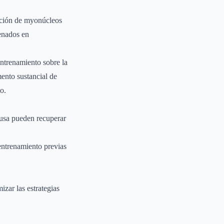
ención de myonúcleos
renados en
entrenamiento sobre la
ento sustancial de
o.
ausa pueden recuperar
entrenamiento previas
zar las estrategias