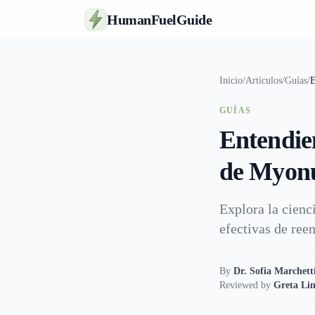
HumanFuelGuide
Inicio
/
Artículos
/
Guías
/
E
GUÍAS
Entendie
de Myonú
Explora la cienc
efectivas de ree
By
Dr. Sofia Marchett
Reviewed by
Greta Lin