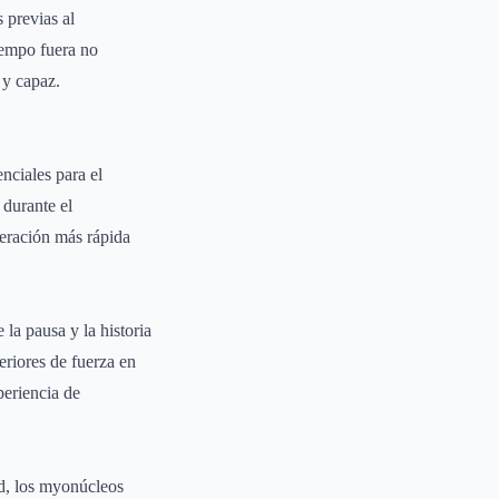
 previas al
iempo fuera no
 y capaz.
nciales para el
 durante el
peración más rápida
la pausa y la historia
eriores de fuerza en
periencia de
d, los myonúcleos