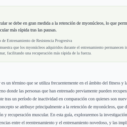
lar se debe en gran medida a la retención de myonúcleos, lo que perm
ular más rápida tras las pausas.
o de Entrenamiento de Resistencia Progresiva
muestra que los myonúcleos adquiridos durante el entrenamiento permanecen i
enar, facilitando una recuperación más rápida de la fuerza.
s un término que se utiliza frecuentemente en el ámbito del fitness y la 
meno donde las personas que han entrenado previamente pueden recuper
te tras un período de inactividad en comparación con quienes son nuev
concepto se atribuye principalmente a la retención de myonúcleos, que
ión y recuperación muscular. En esta guía, exploraremos la investigación
encias entre el reentrenamiento y el entrenamiento novedoso, y las imp