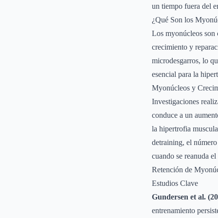
un tiempo fuera del e
¿Qué Son los Myonú
Los myonúcleos son cé
crecimiento y reparac
microdesgarros, lo q
esencial para la hiper
Myonúcleos y Crecim
Investigaciones reali
conduce a un aumento 
la hipertrofia muscul
detraining, el númer
cuando se reanuda el
Retención de Myonúc
Estudios Clave
Gundersen et al. (2
entrenamiento persist