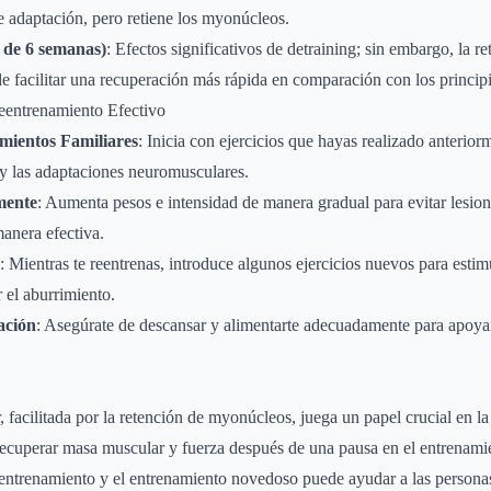
e adaptación, pero retiene los myonúcleos.
 de 6 semanas)
: Efectos significativos de detraining; sin embargo, la r
facilitar una recuperación más rápida en comparación con los principi
Reentrenamiento Efectivo
ientos Familiares
: Inicia con ejercicios que hayas realizado anterio
y las adaptaciones neuromusculares.
mente
: Aumenta pesos e intensidad de manera gradual para evitar lesion
anera efectiva.
: Mientras te reentrenas, introduce algunos ejercicios nuevos para estim
 el aburrimiento.
ación
: Asegúrate de descansar y alimentarte adecuadamente para apoyar
.
facilitada por la retención de myonúcleos, juega un papel crucial en la
recuperar masa muscular y fuerza después de una pausa en el entrenam
reentrenamiento y el entrenamiento novedoso puede ayudar a las persona