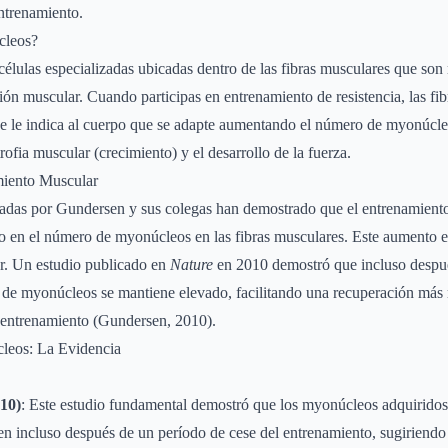
ntrenamiento.
cleos?
lulas especializadas ubicadas dentro de las fibras musculares que son 
ión muscular. Cuando participas en entrenamiento de resistencia, las fi
ue le indica al cuerpo que se adapte aumentando el número de myonúcle
trofia muscular (crecimiento) y el desarrollo de la fuerza.
iento Muscular
zadas por Gundersen y sus colegas han demostrado que el entrenamiento
en el número de myonúcleos en las fibras musculares. Este aumento es 
ar. Un estudio publicado en
Nature
en 2010 demostró que incluso despu
o de myonúcleos se mantiene elevado, facilitando una recuperación más
 entrenamiento (Gundersen, 2010).
leos: La Evidencia
010)
: Este estudio fundamental demostró que los myonúcleos adquiridos
en incluso después de un período de cese del entrenamiento, sugiriendo