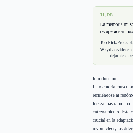
TL;DR
La memoria muscu
recuperación musc
Top Pick:
Protocol
Why:
La evidencia 
dejar de entr
Introducción
La memoria muscular e
refiriéndose al fenó
fuerza más rápidamen
entrenamiento. Este 
crucial en la adaptac
myonúcleos, las difer