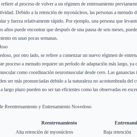
 refiere al proceso de volver a un régimen de entrenamiento previament
ctividad. Debido a la retención de myonúcleos, las personas a menudo
lar y fuerza relativamente rápido. Por ejemplo, una persona que levan
os años puede encontrar que después de una pausa de seis meses, puede 
amiento en unas pocas semanas.
doso
doso, por otro lado, se refiere a comenzar un nuevo régimen de entren
ste proceso a menudo requiere un período de adaptación más largo, ya q
 muscular como coordinación neuromuscular desde cero. Las ganancias in
en ser más pronunciadas debido a la naturaleza no acostumbrada del cu
 a largo plazo pueden no ser tan eficientes como las observadas en esce
de Reentrenamiento y Entrenamiento Novedoso
Reentrenamiento
Entrenami
Alta retención de myonúcleos
Baja retención