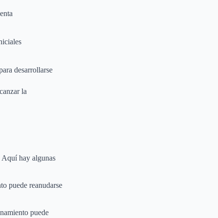
enta
niciales
ara desarrollarse
canzar la
. Aquí hay algunas
nto puede reanudarse
renamiento puede