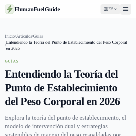
HumanFuelGuide
ES
Guías
Inicio
/
Artículos
/
Guías
Entendiendo la Teoría del Punto de Establecimiento del Peso Corporal
Herramientas
/
en 2026
Suplementos
GUÍAS
Entendiendo la Teoría del
Estrategia
Punto de Establecimiento
del Peso Corporal en 2026
Explora la teoría del punto de establecimiento, el
modelo de intervención dual y estrategias
sostenibles de manejo del peso respaldadas por