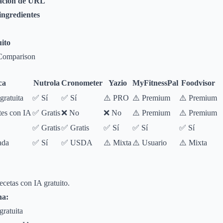
tación de URL
 ingredientes
uito
Comparison
ca
Nutrola
Cronometer
Yazio
MyFitnessPal
Foodvisor
ratuita
✅ Sí
✅ Sí
⚠️ PRO
⚠️ Premium
⚠️ Premium
tes con IA
✅ Gratis
❌ No
❌ No
⚠️ Premium
⚠️ Premium
✅ Gratis
✅ Gratis
✅ Sí
✅ Sí
✅ Sí
ada
✅ Sí
✅ USDA
⚠️ Mixta
⚠️ Usuario
⚠️ Mixta
ecetas con IA gratuito.
na:
ratuita