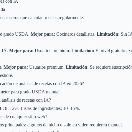
tes con IA
ada
s caseros que calculan recetas regularmente.
 de grado USDA.
Mejor para:
Cocineros detallistas.
Limitación:
Sin I
n IA.
Mejor para:
Usuarios premium.
Limitación:
El nivel gratuito e
n.
Mejor para:
Usuarios premium.
Limitación:
Se requiere suscripció
estions
icación de análisis de recetas con IA en 2026?
nometer para grado USDA manual.
 análisis de recetas con IA?
: 8–12%. Listas de ingredientes: 10–15%.
as de cualquier sitio web?
ios principales; algunos de nicho o solo en video requieren manual.