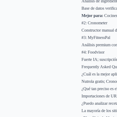
Análisis de ingredien
Base de datos verific
Mejor para:
Cocinero
#2: Cronometer
Constructor manual
#3: MyFitnessPal
Análisis premium co
#4: Foodvisor
Fuerte IA; suscripció
Frequently Asked Qu
¿Cuál es la mejor apl
Nutrola gratis; Cro
¿Qué tan preciso es el
Importaciones de URL
¿Puedo analizar recet
La mayoría de los sit