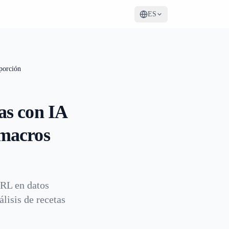
ES
 porción
tas con IA
 macros
URL en datos
álisis de recetas