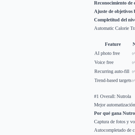
Reconocimiento de 
Ajuste de objetivos
Completitud del nive
Automatic Calorie T
Feature
N
AI photo free
✅
Voice free
✅
Recurring auto-fill
✅
Trend-based targets
✅
#1 Overall: Nutrola
Mejor automatización 
Por qué gana Nutro
Captura de fotos y v
Autocompletado de c