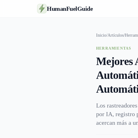
HumanFuelGuide
Inicio
/
Artículos
/
Herram
HERRAMIENTAS
Mejores 
Automáti
Automát
Los rastreadores
por IA, registro
acercan más a un