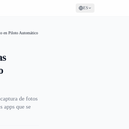
ES
o en Piloto Automático
as
o
captura de fotos
as apps que se