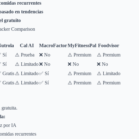
comidas recurrentes
 basado en tendencias
l gratuito
racker Comparison
utrola
Cal AI
MacroFactor
MyFitnessPal
Foodvisor
 Sí
⚠️ Prueba
❌ No
⚠️ Premium
⚠️ Premium
 Sí
⚠️ Limitado
❌ No
❌ No
❌ No
 Gratis
⚠️ Limitado
✅ Sí
⚠️ Premium
⚠️ Limitado
 Gratis
⚠️ Limitado
✅ Sí
⚠️ Premium
⚠️ Premium
gratuita.
la:
oz por IA
omidas recurrentes