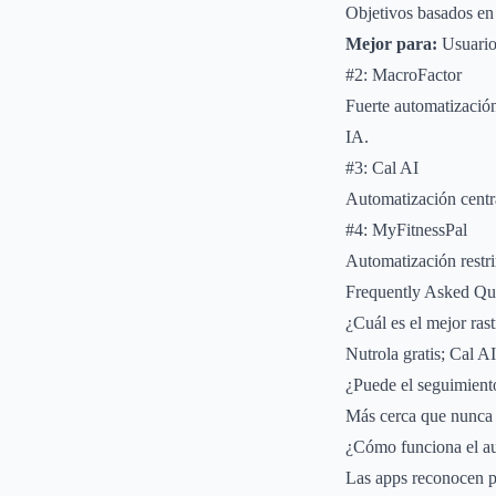
Objetivos basados en
Mejor para:
Usuarios
#2: MacroFactor
Fuerte automatización
IA.
#3: Cal AI
Automatización cent
#4: MyFitnessPal
Automatización restr
Frequently Asked Qu
¿Cuál es el mejor ras
Nutrola gratis; Cal AI
¿Puede el seguimiento
Más cerca que nunca
¿Cómo funciona el au
Las apps reconocen p