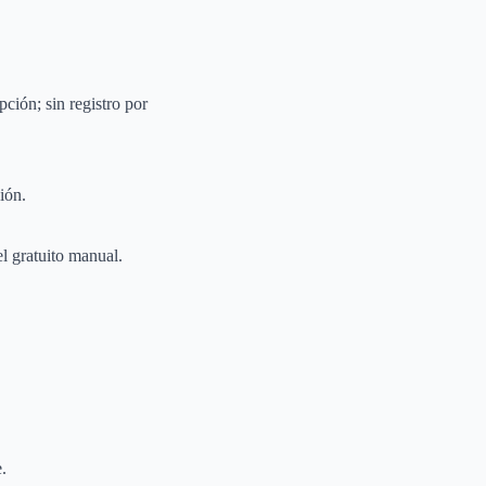
ción; sin registro por
ión.
l gratuito manual.
.