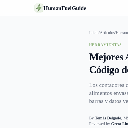
HumanFuelGuide
Inicio
/
Artículos
/
Herram
HERRAMIENTAS
Mejores 
Código de
Los contadores d
alimentos envasa
barras y datos ve
By
Tomás Delgado
,
MS
Reviewed by
Greta Lin