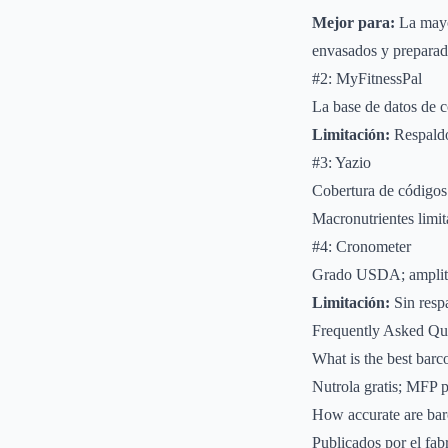
Mejor para:
La mayo
envasados y preparad
#2: MyFitnessPal
La base de datos de 
Limitación:
Respald
#3: Yazio
Cobertura de códigos 
Macronutrientes limita
#4: Cronometer
Grado USDA; amplitu
Limitación:
Sin resp
Frequently Asked Qu
What is the best barc
Nutrola gratis; MFP p
How accurate are bar
Publicados por el fab