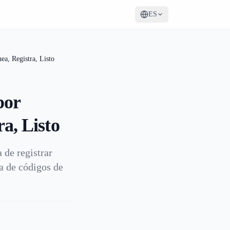
ES
ea, Registra, Listo
por
a, Listo
 de registrar
a de códigos de