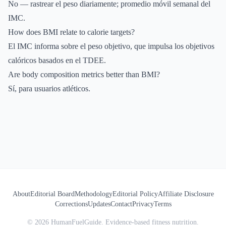
No — rastrear el peso diariamente; promedio móvil semanal del
IMC.
How does BMI relate to calorie targets?
El IMC informa sobre el peso objetivo, que impulsa los objetivos
calóricos basados en el TDEE.
Are body composition metrics better than BMI?
Sí, para usuarios atléticos.
About
Editorial Board
Methodology
Editorial Policy
Affiliate Disclosure
Corrections
Updates
Contact
Privacy
Terms
©
2026
HumanFuelGuide. Evidence-based fitness nutrition.