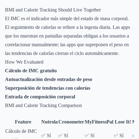
BMI and Calorie Tracking Should Live Together
El IMC es el indicador más simple del estado de masa corporal.
El seguimiento de calorías se refiere a la ingesta diaria. Las apps
que los muestran en pantallas separadas obligan a los usuarios a
correlacionar manualmente; las apps que superponen el peso en
las tendencias de calorías cierran el ciclo automáticamente.
How We Evaluated
Cálculo de IMC gratuito
Autoactualización desde entradas de peso
Superposición de tendencias con calorías
Entrada de composición corporal
BMI and Calorie Tracking Comparison
Feature
Nutrola
Cronometer
MyFitnessPal
Lose It!
Ma
Cálculo de IMC
✅ Sí
✅ Sí
✅ Sí
✅ Sí
✅ 