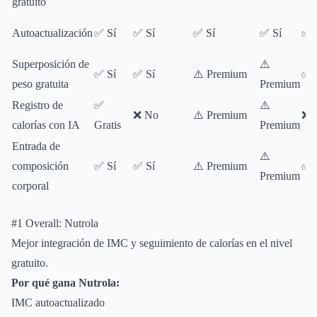
gratuito
Autoactualización
✅ Sí
✅ Sí
✅ Sí
✅ Sí
✅ 
Superposición de
⚠️
✅ Sí
✅ Sí
⚠️ Premium
✅ 
peso gratuita
Premium
Registro de
✅
⚠️
❌ No
⚠️ Premium
❌ 
calorías con IA
Gratis
Premium
Entrada de
⚠️
composición
✅ Sí
✅ Sí
⚠️ Premium
✅ 
Premium
corporal
#1 Overall: Nutrola
Mejor integración de IMC y seguimiento de calorías en el nivel
gratuito.
Por qué gana Nutrola:
IMC autoactualizado