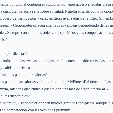
ama nutricional continúa evolucionando, tener acceso a recetas precisa
para cualquier persona seria sobre su salud. Nutrola emerge como la opció
proceso de verificación y características avanzadas de registro. Sin emb
fesum y Cronometer ofrecen alternativas valiosas dependiendo de las n
ales. Siempre considera tus objetivos específicos y las compensaciones 
cisión.
ado por dietistas?
as indica que las recetas o entradas de alimentos han sido revisadas por d
y calidad nutricional.
 las apps para contar calorías?
pps para contar calorías varía; por ejemplo, MyFitnessPal tiene una bas
mixta, mientras que Nutrola cuenta con una tasa de error inferior al 5%.
tuitas disponibles?
 Nutrola y Cronometer ofrecen niveles gratuitos completos, aunque al
as en comparación con las versiones premium.