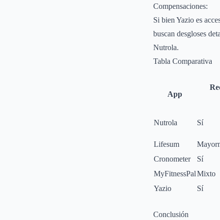
Compensaciones:
Si bien Yazio es acce
buscan desgloses det
Nutrola.
Tabla Comparativa
Rec
App
Nutrola
Sí
Lifesum
Mayor
Cronometer
Sí
MyFitnessPal
Mixto
Yazio
Sí
Conclusión