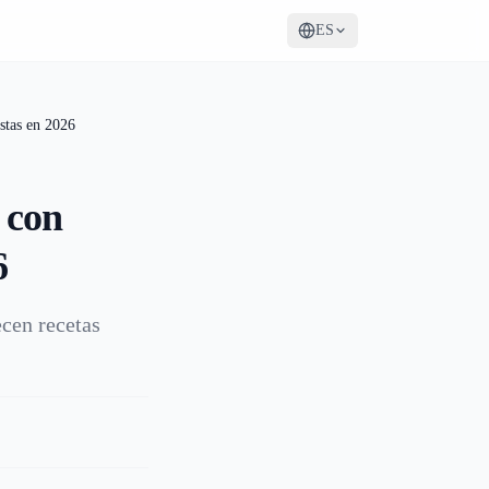
ES
stas en 2026
 con
6
ecen recetas