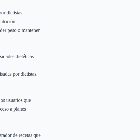
r dietistas
utrición
erder peso o mantener
sidades dietéticas
sadas por dietistas,
Los usuarios que
cceso a planes
erador de recetas que