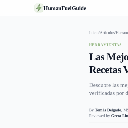
HumanFuelGuide
Inicio
/
Artículos
/
Herram
HERRAMIENTAS
Las Mejo
Recetas V
Descubre las mej
verificadas por 
By
Tomás Delgado
,
MS
Reviewed by
Greta Lin