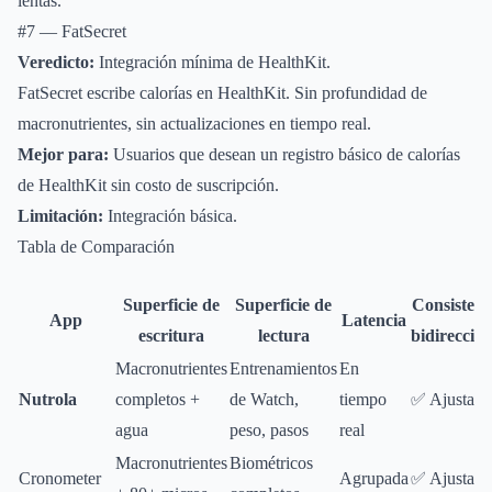
lentas.
#7 — FatSecret
Veredicto:
Integración mínima de HealthKit.
FatSecret escribe calorías en HealthKit. Sin profundidad de
macronutrientes, sin actualizaciones en tiempo real.
Mejor para:
Usuarios que desean un registro básico de calorías
de HealthKit sin costo de suscripción.
Limitación:
Integración básica.
Tabla de Comparación
Superficie de
Superficie de
Consistenc
App
Latencia
escritura
lectura
bidireccion
Macronutrientes
Entrenamientos
En
Nutrola
completos +
de Watch,
tiempo
✅ Ajustada
agua
peso, pasos
real
Macronutrientes
Biométricos
Cronometer
Agrupada
✅ Ajustada