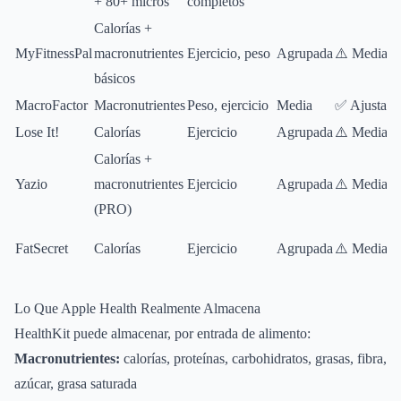
+ 80+ micros
completos
Calorías +
MyFitnessPal
macronutrientes
Ejercicio, peso
Agrupada
⚠️ Media
básicos
MacroFactor
Macronutrientes
Peso, ejercicio
Media
✅ Ajustada
Lose It!
Calorías
Ejercicio
Agrupada
⚠️ Media
Calorías +
Yazio
macronutrientes
Ejercicio
Agrupada
⚠️ Media
(PRO)
FatSecret
Calorías
Ejercicio
Agrupada
⚠️ Media
Lo Que Apple Health Realmente Almacena
HealthKit puede almacenar, por entrada de alimento:
Macronutrientes:
calorías, proteínas, carbohidratos, grasas, fibra,
azúcar, grasa saturada