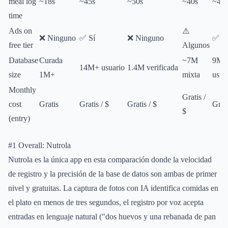
meal log
~18s
~45s
~50s
~40s
~42s
time
Ads on
⚠️
❌ Ninguno
✅ Sí
❌ Ninguno
✅ Sí
free tier
Algunos
Database
Curada
~7M
9M+
14M+ usuario
1.4M verificada
size
1M+
mixta
usua
Monthly
Gratis /
cost
Gratis
Gratis / $
Gratis / $
Grat
$
(entry)
#1 Overall: Nutrola
Nutrola es la única app en esta comparación donde la velocidad
de registro y la precisión de la base de datos son ambas de primer
nivel y gratuitas. La captura de fotos con IA identifica comidas en
el plato en menos de tres segundos, el registro por voz acepta
entradas en lenguaje natural ("dos huevos y una rebanada de pan