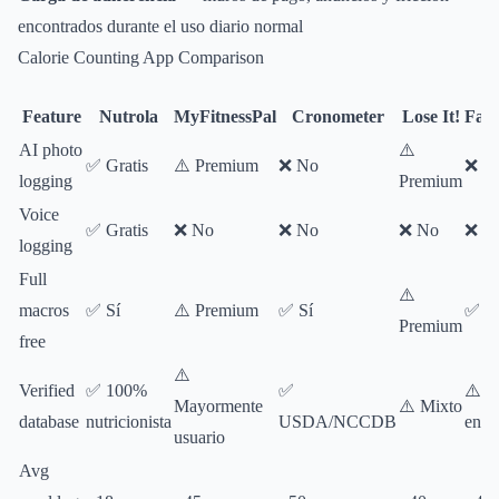
encontrados durante el uso diario normal
Calorie Counting App Comparison
Feature
Nutrola
MyFitnessPal
Cronometer
Lose It!
FatS
AI photo
⚠️
✅ Gratis
⚠️ Premium
❌ No
❌ N
logging
Premium
Voice
✅ Gratis
❌ No
❌ No
❌ No
❌ N
logging
Full
⚠️
macros
✅ Sí
⚠️ Premium
✅ Sí
✅ Sí
Premium
free
⚠️
Verified
✅ 100%
✅
⚠️ P
Mayormente
⚠️ Mixto
database
nutricionista
USDA/NCCDB
en u
usuario
Avg