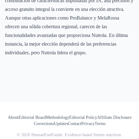
combinación de características impulsadas por IA, alta precisión y
acceso gratuito integral la convierte en una elección atractiva.
Aunque otras aplicaciones como ProBalance y MelaRossa
ofrecen una sólida cobertura regional, carecen de las
funcionalidades avanzadas que proporciona Nutrola. En última
instancia, la mejor elección dependerá de las preferencias
individuales, pero Nutrola lidera el grupo.
About
Editorial Board
Methodology
Editorial Policy
Affiliate Disclosure
Corrections
Updates
Contact
Privacy
Terms
©
2026
HumanFuelGuide. Evidence-based fitness nutrition.