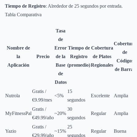
Tiempo de Registro
: Alrededor de 25 segundos por entrada.
Tabla Comparativa
Tasa
de
Cobertura
Nombre de
Error
Tiempo de
Cobertura
de
la
Precio
de la
Registro
de Platos
Códigos
Aplicación
Base
(promedio)
Regionales
de Barras
de
Datos
Gratis /
15
Nutrola
<5%
Excelente
Amplia
€9.99/mes
segundos
Gratis /
30
MyFitnessPal
~20%
Regular
Amplia
€49.99/año
segundos
Gratis /
25
Yazio
~15%
Regular
Buena
€29.99/año
segundos