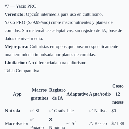
#7 — Yazio PRO
Veredicto:
Opción intermedia para uso en culturismo.
Yazio PRO ($39.99/año) cubre macronutrientes y planes de
comidas. Sin matemáticas adaptativas, sin registro de IA, base de
datos de nivel medio.
Mejor para:
Culturistas europeos que buscan específicamente
una herramienta impulsada por planes de comidas.
Limitación:
No diferenciada para culturismo.
Tabla Comparativa
Costo
Macros
Registro
App
Adaptativo
Agua/sodio
12
gratuitos
de IA
meses
Nutrola
✅ Sí
✅ Gratis
Lite
✅ Nativo
$0
✅
❌
MacroFactor
✅ Sí
⚠️ Básico
$71.88
Pagado
Ninguno