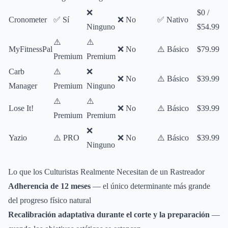
❌
$0 /
Cronometer
✅ Sí
❌ No
✅ Nativo
Ninguno
$54.99
⚠️
⚠️
MyFitnessPal
❌ No
⚠️ Básico
$79.99
Premium
Premium
Carb
⚠️
❌
❌ No
⚠️ Básico
$39.99
Manager
Premium
Ninguno
⚠️
⚠️
Lose It!
❌ No
⚠️ Básico
$39.99
Premium
Premium
❌
Yazio
⚠️ PRO
❌ No
⚠️ Básico
$39.99
Ninguno
Lo que los Culturistas Realmente Necesitan de un Rastreador
Adherencia de 12 meses
— el único determinante más grande
del progreso físico natural
Recalibración adaptativa durante el corte y la preparación
—