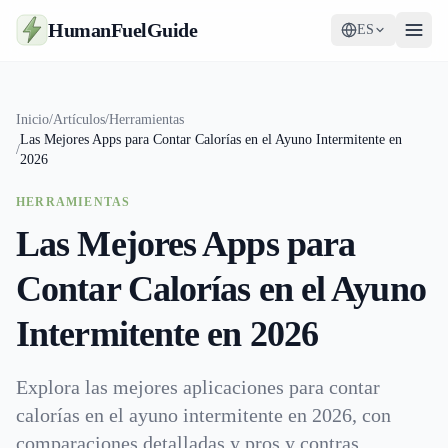
HumanFuelGuide
ES
Guías
Inicio
/
Artículos
/
Herramientas
Las Mejores Apps para Contar Calorías en el Ayuno Intermitente en
Herramientas
/
2026
Suplementos
HERRAMIENTAS
Las Mejores Apps para
Estrategia
Contar Calorías en el Ayuno
Intermitente en 2026
Explora las mejores aplicaciones para contar
calorías en el ayuno intermitente en 2026, con
comparaciones detalladas y pros y contras.