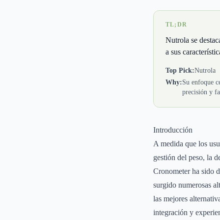
TL;DR
Nutrola se destac
a sus característi
Top Pick:
Nutrola
Why:
Su enfoque ce
precisión y fa
Introducción
A medida que los usua
gestión del peso, la
Cronometer ha sido du
surgido numerosas alt
las mejores alternati
integración y experie