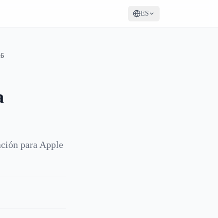
ES
26
a
ación para Apple