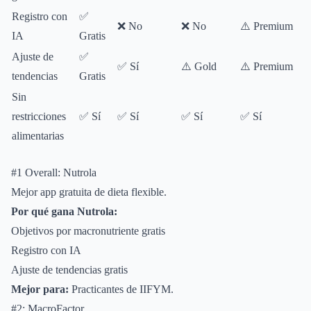
Registro con
✅
⚠
❌ No
❌ No
⚠️ Premium
IA
Gratis
Ajuste de
✅
⚠
✅ Sí
⚠️ Gold
⚠️ Premium
tendencias
Gratis
Sin
restricciones
✅ Sí
✅ Sí
✅ Sí
✅ Sí
✅
alimentarias
#1 Overall: Nutrola
Mejor app gratuita de dieta flexible.
Por qué gana Nutrola:
Objetivos por macronutriente gratis
Registro con IA
Ajuste de tendencias gratis
Mejor para:
Practicantes de IIFYM.
#2: MacroFactor