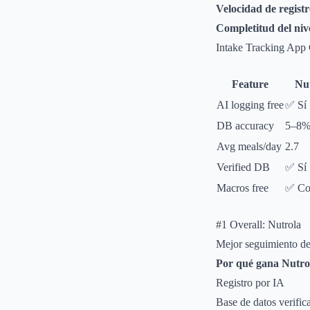
Velocidad de regist
Completitud del nive
Intake Tracking App
Feature
Nu
AI logging free
✅ Sí
DB accuracy
5–8%
Avg meals/day
2.7
Verified DB
✅ Sí
Macros free
✅ Co
#1 Overall: Nutrola
Mejor seguimiento de 
Por qué gana Nutro
Registro por IA
Base de datos verific