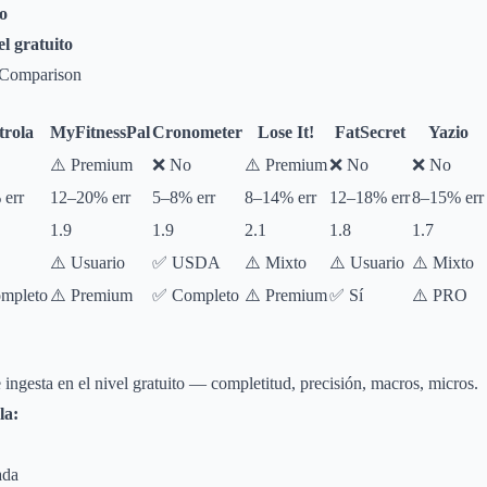
ro
l gratuito
 Comparison
trola
MyFitnessPal
Cronometer
Lose It!
FatSecret
Yazio
⚠️ Premium
❌ No
⚠️ Premium
❌ No
❌ No
 err
12–20% err
5–8% err
8–14% err
12–18% err
8–15% err
1.9
1.9
2.1
1.8
1.7
⚠️ Usuario
✅ USDA
⚠️ Mixto
⚠️ Usuario
⚠️ Mixto
mpleto
⚠️ Premium
✅ Completo
⚠️ Premium
✅ Sí
⚠️ PRO
ingesta en el nivel gratuito — completitud, precisión, macros, micros.
la:
ada