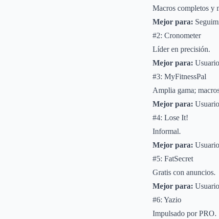
Macros completos y m
Mejor para:
Seguimie
#2: Cronometer
Líder en precisión.
Mejor para:
Usuarios
#3: MyFitnessPal
Amplia gama; macro
Mejor para:
Usuari
#4: Lose It!
Informal.
Mejor para:
Usuario
#5: FatSecret
Gratis con anuncios.
Mejor para:
Usuarios
#6: Yazio
Impulsado por PRO.