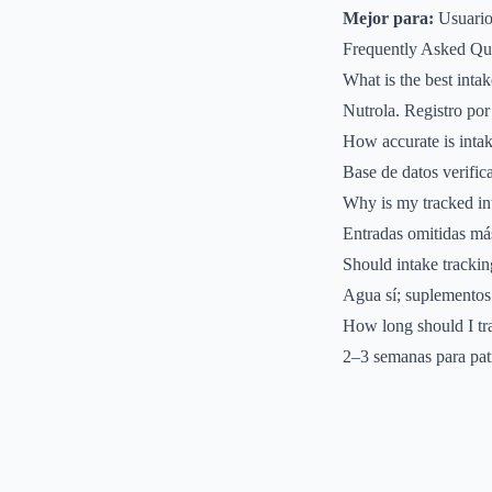
Mejor para:
Usuari
Frequently Asked Qu
What is the best inta
Nutrola. Registro por
How accurate is intak
Base de datos verifi
Why is my tracked in
Entradas omitidas más
Should intake tracki
Agua sí; suplementos s
How long should I tr
2–3 semanas para pat