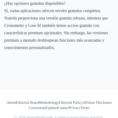
¿Hay opciones gratuitas disponibles?
Sí, varias aplicaciones ofrecen niveles gratuitos completos.
Nutrola proporciona una versión gratuita robusta, mientras que
Cronometer y Lose It! también tienen acceso gratuito con
características premium opcionales. Sin embargo, las versiones
premium a menudo desbloquean funciones más avanzadas y
conocimientos personalizados.
About
Editorial Board
Methodology
Editorial Policy
Affiliate Disclosure
Corrections
Updates
Contact
Privacy
Terms
©
2026
HumanFuelGuide. Evidence-based fitness nutrition.