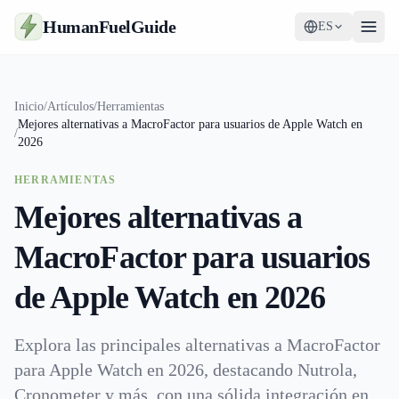
HumanFuelGuide
ES
Guías
Inicio
/
Artículos
/
Herramientas
Mejores alternativas a MacroFactor para usuarios de Apple Watch en
Herramientas
/
2026
Suplementos
HERRAMIENTAS
Mejores alternativas a
Estrategia
MacroFactor para usuarios
de Apple Watch en 2026
Explora las principales alternativas a MacroFactor
para Apple Watch en 2026, destacando Nutrola,
Cronometer y más, con una sólida integración en