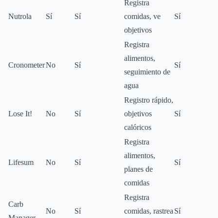
Registra
Nutrola
Sí
Sí
comidas, ve
Sí
objetivos
Registra
alimentos,
Cronometer
No
Sí
Sí
seguimiento de
agua
Registro rápido,
Lose It!
No
Sí
objetivos
Sí
calóricos
Registra
alimentos,
Lifesum
No
Sí
Sí
planes de
comidas
Registra
Carb
No
Sí
comidas, rastrea
Sí
Manager