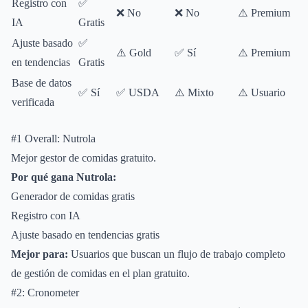
Registro con
✅
❌ No
❌ No
⚠️ Premium
IA
Gratis
Ajuste basado
✅
⚠
⚠️ Gold
✅ Sí
⚠️ Premium
en tendencias
Gratis
Base de datos
⚠
✅ Sí
✅ USDA
⚠️ Mixto
⚠️ Usuario
verificada
M
#1 Overall: Nutrola
Mejor gestor de comidas gratuito.
Por qué gana Nutrola:
Generador de comidas gratis
Registro con IA
Ajuste basado en tendencias gratis
Mejor para:
Usuarios que buscan un flujo de trabajo completo
de gestión de comidas en el plan gratuito.
#2: Cronometer