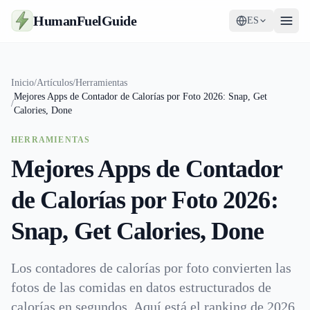
HumanFuelGuide
ES
Guías
Inicio
/
Artículos
/
Herramientas
Mejores Apps de Contador de Calorías por Foto 2026: Snap, Get
Herramientas
/
Calories, Done
Suplementos
HERRAMIENTAS
Mejores Apps de Contador
Estrategia
de Calorías por Foto 2026:
Snap, Get Calories, Done
Los contadores de calorías por foto convierten las
fotos de las comidas en datos estructurados de
calorías en segundos. Aquí está el ranking de 2026