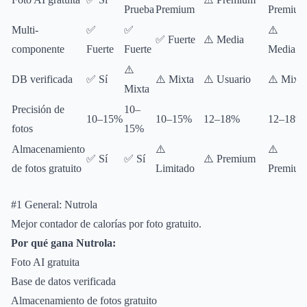
Prueba
Premium
Premium
Multi-
✅
✅
⚠️
✅ Fuerte
⚠️ Media
componente
Fuerte
Fuerte
Media
⚠️
DB verificada
✅ Sí
⚠️ Mixta
⚠️ Usuario
⚠️ Mixta
Mixta
Precisión de
10–
10–15%
10–15%
12–18%
12–18%
fotos
15%
Almacenamiento
⚠️
⚠️
✅ Sí
✅ Sí
⚠️ Premium
de fotos gratuito
Limitado
Premium
#1 General: Nutrola
Mejor contador de calorías por foto gratuito.
Por qué gana Nutrola:
Foto AI gratuita
Base de datos verificada
Almacenamiento de fotos gratuito