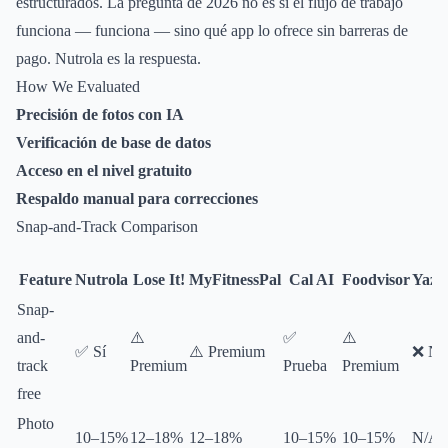
estructurados. La pregunta de 2026 no es si el flujo de trabajo
funciona — funciona — sino qué app lo ofrece sin barreras de
pago. Nutrola es la respuesta.
How We Evaluated
Precisión de fotos con IA
Verificación de base de datos
Acceso en el nivel gratuito
Respaldo manual para correcciones
Snap-and-Track Comparison
Feature
Nutrola
Lose It!
MyFitnessPal
Cal AI
Foodvisor
Yazi
Snap-
and-
⚠️
✅
⚠️
✅ Sí
⚠️ Premium
❌ No
track
Premium
Prueba
Premium
free
Photo
10–15%
12–18%
12–18%
10–15%
10–15%
N/A