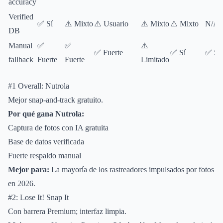
accuracy
Verified
✅ Sí
⚠️ Mixto
⚠️ Usuario
⚠️ Mixto
⚠️ Mixto
N/A
DB
Manual
✅
✅
⚠️
✅ Fuerte
✅ Sí
✅ Sí
fallback
Fuerte
Fuerte
Limitado
#1 Overall: Nutrola
Mejor snap-and-track gratuito.
Por qué gana Nutrola:
Captura de fotos con IA gratuita
Base de datos verificada
Fuerte respaldo manual
Mejor para:
La mayoría de los rastreadores impulsados por fotos
en 2026.
#2: Lose It! Snap It
Con barrera Premium; interfaz limpia.