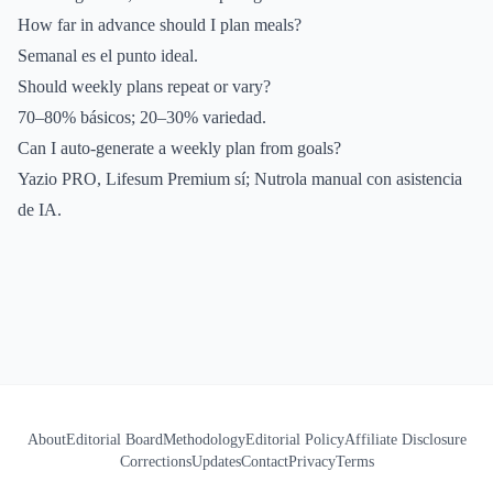
How far in advance should I plan meals?
Semanal es el punto ideal.
Should weekly plans repeat or vary?
70–80% básicos; 20–30% variedad.
Can I auto-generate a weekly plan from goals?
Yazio PRO, Lifesum Premium sí; Nutrola manual con asistencia
de IA.
About
Editorial Board
Methodology
Editorial Policy
Affiliate Disclosure
Corrections
Updates
Contact
Privacy
Terms