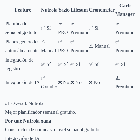
Carb
Feature
Nutrola
Yazio
Lifesum
Cronometer
Manager
Planificador
⚠️
⚠️
⚠️
✅ Sí
✅ Sí
semanal gratuito
PRO
Premium
Premium
Planes generados
⚠️
✅
✅
✅
⚠️ Manual
automáticamente
Manual
PRO
Premium
Premium
Integración de
✅ Sí
✅ Sí
✅ Sí
✅ Sí
✅ Sí
registro
✅
⚠️
Integración de IA
❌ No
❌ No
❌ No
Gratuito
Premium
#1 Overall: Nutrola
Mejor planificador semanal gratuito.
Por qué Nutrola gana:
Constructor de comidas a nivel semanal gratuito
Integración de IA