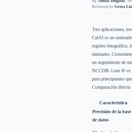
By
Tomás Delgado
,
MS
Reviewed by
Greta Lin
Tres aplicaciones, tre
CalAI es un rastreador
registro fotográfico,
manuales. Cronometer, 
un seguimiento de mi
NCCDB. Lose It! es un
para principiantes que
Comparación directa
Característica
Precisión de la base
de datos