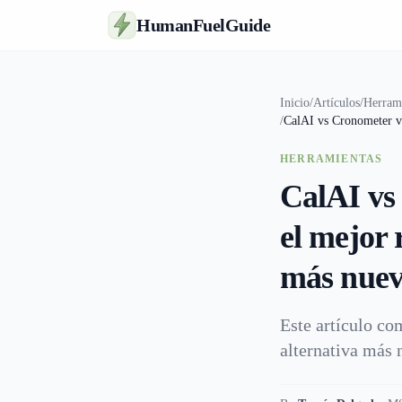
HumanFuelGuide
Inicio
/
Artículos
/
Herram
/
CalAI vs Cronometer vs 
HERRAMIENTAS
CalAI vs 
el mejor 
más nuev
Este artículo co
alternativa más 