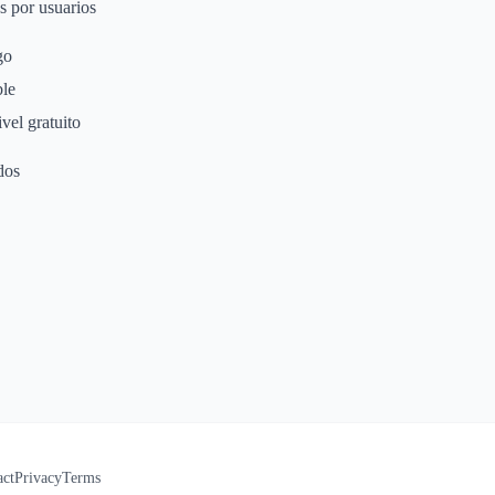
s por usuarios
go
ble
vel gratuito
dos
act
Privacy
Terms