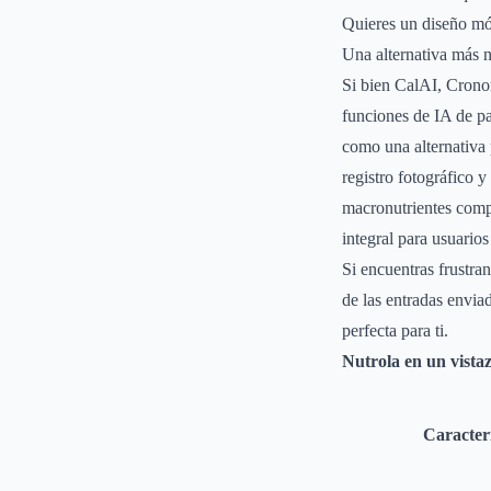
Quieres un diseño móv
Una alternativa más 
Si bien CalAI, Cronom
funciones de IA de pa
como una alternativa 
registro fotográfico 
macronutrientes compl
integral para usuario
Si encuentras frustran
de las entradas envia
perfecta para ti.
Nutrola en un vista
Caracterí