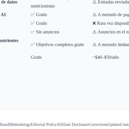
 de datos
⚠️ Entradas enviada
nutricionistas
 AI
✅ Gratis
⚠️ A menudo de pa
✅ Gratis
❌ Rara vez disponi
✅ Sin anuncios
⚠️ Anuncios en el ni
nutrientes
✅ Objetivos completos gratis
⚠️ A menudo limita
Gratis
~$40–$50/año
 Board
Methodology
Editorial Policy
Affiliate Disclosure
Corrections
Updates
Cont