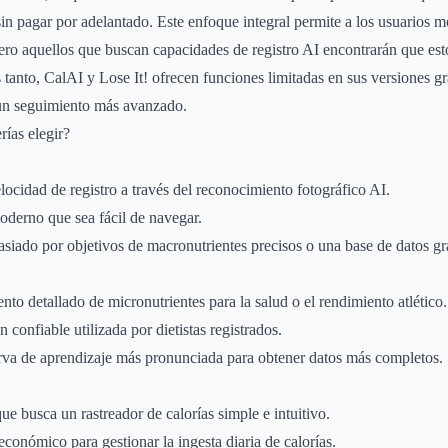
sin pagar por adelantado. Este enfoque integral permite a los usuarios m
ero aquellos que buscan capacidades de registro AI encontrarán que esto
tanto, CalAI y Lose It! ofrecen funciones limitadas en sus versiones gra
 un seguimiento más avanzado.
rías elegir?
ocidad de registro a través del reconocimiento fotográfico AI.
oderno que sea fácil de navegar.
siado por objetivos de macronutrientes precisos o una base de datos gr
nto detallado de micronutrientes para la salud o el rendimiento atlético.
 confiable utilizada por dietistas registrados.
rva de aprendizaje más pronunciada para obtener datos más completos.
ue busca un rastreador de calorías simple e intuitivo.
económico para gestionar la ingesta diaria de calorías.