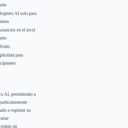
uito
Registro AI solo para
mium
Anuncios en el nivel
uito
0/año
plicidad para
cipiantes
co AI, permitiendo a
 particularmente
do a registrar su
ariar
cesitan un