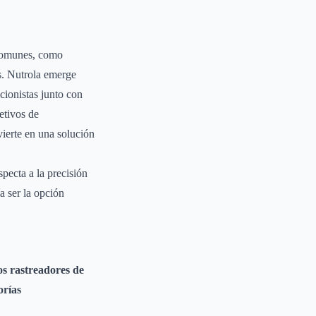
 comunes, como
os. Nutrola emerge
cionistas junto con
etivos de
vierte en una solución
specta a la precisión
a ser la opción
os rastreadores de
orías