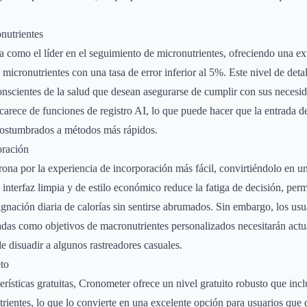
nutrientes
 como el líder en el seguimiento de micronutrientes, ofreciendo una ex
micronutrientes con una tasa de error inferior al 5%. Este nivel de detal
conscientes de la salud que desean asegurarse de cumplir con sus necesid
carece de funciones de registro AI, lo que puede hacer que la entrada 
acostumbrados a métodos más rápidos.
oración
corona por la experiencia de incorporación más fácil, convirtiéndolo en u
 interfaz limpia y de estilo económico reduce la fatiga de decisión, perm
ignación diaria de calorías sin sentirse abrumados. Sin embargo, los us
as como objetivos de macronutrientes personalizados necesitarán actual
 disuadir a algunos rastreadores casuales.
eto
erísticas gratuitas, Cronometer ofrece un nivel gratuito robusto que inc
ientes, lo que lo convierte en una excelente opción para usuarios que