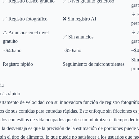
✅ Registro básico gratuito
✅ Nivel gratuito generoso
grat
⚠️ 
✅ Registro fotográfico
❌ Sin registro AI
pre
⚠️ Anuncios en el nivel
⚠️ 
✅ Sin anuncios
gratuito
grat
~$40/año
~$50/año
~$4
Sim
Registro rápido
Seguimiento de micronutrientes
prin
ía
más rápido
rtamento de velocidad con su innovadora función de registro fotográfi
tos de sus comidas para entradas rápidas. Este enfoque sin fricciones es
llos con estilos de vida ocupados que desean minimizar el tiempo dedica
la desventaja es que la precisión de la estimación de porciones puede v
gún el tipo de alimento, lo que puede no satisfacer a los usuarios que ne