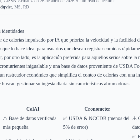
, CISSN
·
Actualizado 26 de abril de 2026
·
5 min read de lectura
·
dqvist
,
MS, RD
s identidades
 de calorías impulsado por IA que prioriza la velocidad y la facilidad d
 lo que lo hace ideal para usuarios que desean registrar comidas rápidam
por otro lado, es la aplicación preferida para aquellos serios sobre la 
cronutrientes inigualable y una base de datos proveniente de USDA Fo
 rastreador económico que simplifica el conteo de calorías con una int
 buscan gestionar su ingesta diaria sin características abrumadoras.
CalAI
Cronometer
⚠️ Base de datos verificada
✅ USDA & NCCDB (menos del
⚠️ 
más pequeña
5% de error)
dat
✅ R