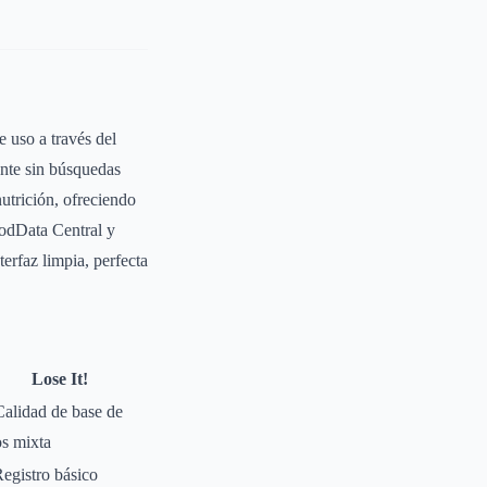
e uso a través del
ente sin búsquedas
nutrición, ofreciendo
odData Central y
erfaz limpia, perfecta
Lose It!
Calidad de base de
os mixta
egistro básico