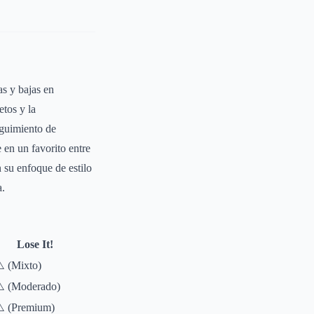
s y bajas en
etos y la
eguimiento de
en un favorito entre
n su enfoque de estilo
a.
Lose It!
️ (Mixto)
️ (Moderado)
️ (Premium)