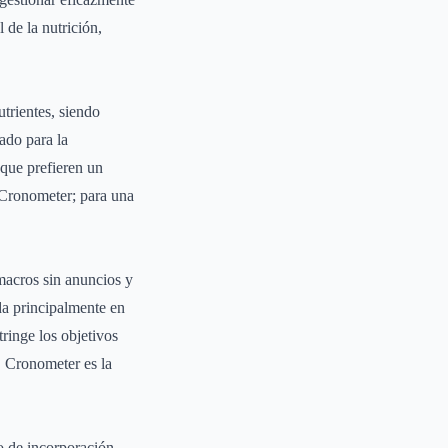
 de la nutrición,
trientes, siendo
ado para la
 que prefieren un
e Cronometer; para una
macros sin anuncios y
da principalmente en
tringe los objetivos
, Cronometer es la
so de incorporación,