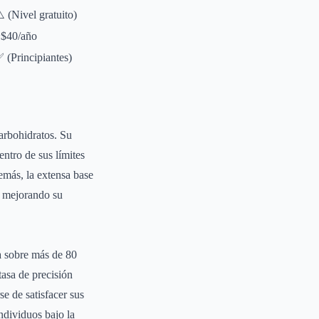
️ (Nivel gratuito)
$40/año
 (Principiantes)
arbohidratos. Su
entro de sus límites
emás, la extensa base
o, mejorando su
a sobre más de 80
asa de precisión
e de satisfacer sus
individuos bajo la