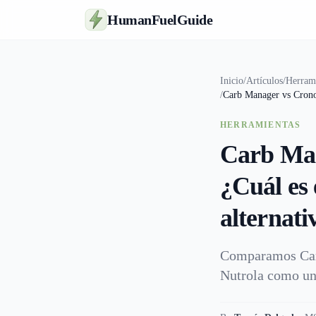
HumanFuelGuide
Inicio
/
Artículos
/
Herram
/
Carb Manager vs Cronom
HERRAMIENTAS
Carb Man
¿Cuál es 
alternat
Comparamos Carb
Nutrola como una