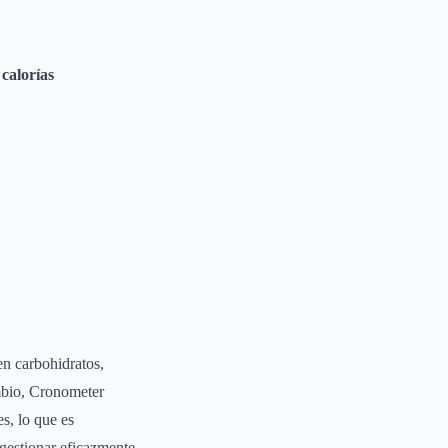
calorías
en carbohidratos,
ambio, Cronometer
s, lo que es
s gestionar eficazmente