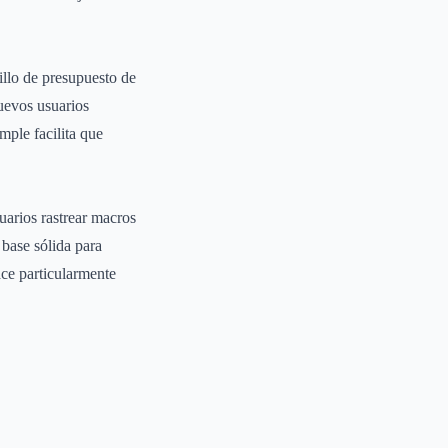
illo de presupuesto de
nuevos usuarios
mple facilita que
uarios rastrear macros
 base sólida para
ace particularmente