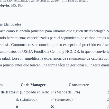
, CISSN
·
Actualizado 26 de abril de 2026
·
7 min read de lectura
·
dqvist
,
MS, RD
es Identidades
ca como la opción principal para usuarios que siguen dietas cetogénica
endo herramientas especializadas para el seguimiento de carbohidratos n
cetosis. Cronometer es reconocido por su excepcional precisión en el s
lizando datos de USDA FoodData Central y NCCDB, lo que lo convierte 
a salud. Lose It! simplifica la experiencia de seguimiento de calorías co
a principiantes que buscan una forma fácil de gestionar su ingesta diari
ca
Carb Manager
Cronometer
e de Datos
✅ (Enfocado en Keto)
✅ (Menos del 5%)
⚠
⚠️ (Limitado)
✅ (Generoso)
⚠
❌
❌
⚠