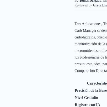
By
Tomás Delgado
,
MS
Reviewed by
Greta Lin
Tres Aplicaciones, Tr
Carb Manager se desta
carbohidratos, ofreci
monitorización de la 
micronutrientes, uti
los profesionales de l
presupuesto, ideal par
Comparación Directa
Característi
Precisión de la Bas
Nivel Gratuito
Registro con IA