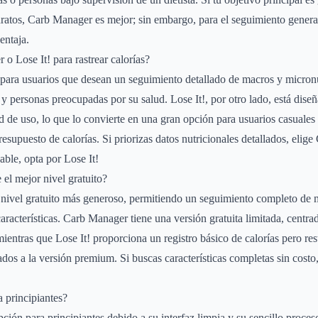
dratos, Carb Manager es mejor; sin embargo, para el seguimiento general
entaja.
o Lose It! para rastrear calorías?
para usuarios que desean un seguimiento detallado de macros y micronu
 y personas preocupadas por su salud. Lose It!, por otro lado, está diseñ
ad de uso, lo que lo convierte en una gran opción para usuarios casuales
resupuesto de calorías. Si priorizas datos nutricionales detallados, elig
ble, opta por Lose It!
e el mejor nivel gratuito?
 nivel gratuito más generoso, permitiendo un seguimiento completo de 
racterísticas. Carb Manager tiene una versión gratuita limitada, centra
ientras que Lose It! proporciona un registro básico de calorías pero res
dos a la versión premium. Si buscas características completas sin costo
a principiantes?
pción para principiantes debido a su interfaz limpia y su sencillo proce