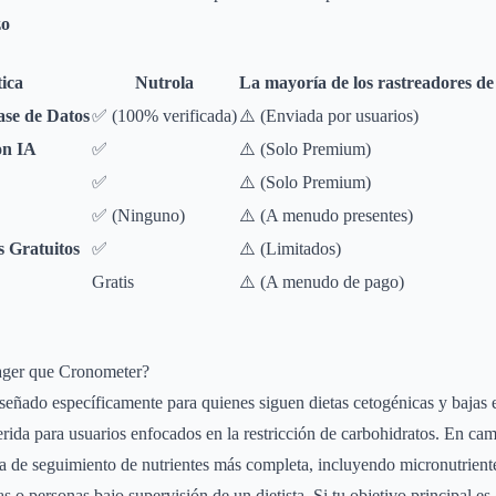
zo
tica
Nutrola
La mayoría de los rastreadores de 
ase de Datos
✅ (100% verificada)
⚠️ (Enviada por usuarios)
on IA
✅
⚠️ (Solo Premium)
✅
⚠️ (Solo Premium)
✅ (Ninguno)
⚠️ (A menudo presentes)
s Gratuitos
✅
⚠️ (Limitados)
Gratis
⚠️ (A menudo de pago)
ger que Cronometer?
eñado específicamente para quienes siguen dietas cetogénicas y bajas 
erida para usuarios enfocados en la restricción de carbohidratos. En c
a de seguimiento de nutrientes más completa, incluyendo micronutriente
as o personas bajo supervisión de un dietista. Si tu objetivo principal e