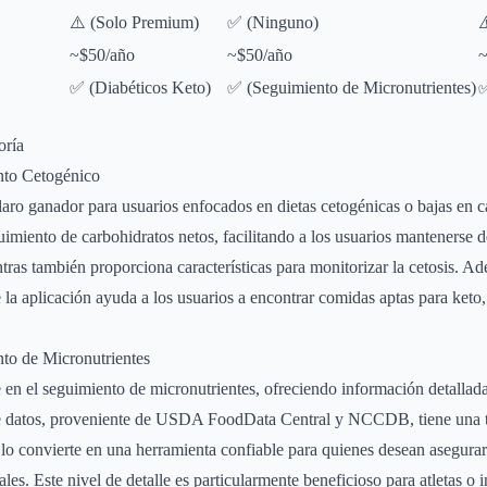
⚠️ (Solo Premium)
✅ (Ninguno)
⚠
~$50/año
~$50/año
~
✅ (Diabéticos Keto)
✅ (Seguimiento de Micronutrientes)
✅
oría
nto Cetogénico
aro ganador para usuarios enfocados en dietas cetogénicas o bajas en c
uimiento de carbohidratos netos, facilitando a los usuarios mantenerse d
tras también proporciona características para monitorizar la cetosis. Ad
e la aplicación ayuda a los usuarios a encontrar comidas aptas para ket
to de Micronutrientes
en el seguimiento de micronutrientes, ofreciendo información detallad
de datos, proveniente de USDA FoodData Central y NCCDB, tiene una t
e lo convierte en una herramienta confiable para quienes desean asegurars
les. Este nivel de detalle es particularmente beneficioso para atletas o 