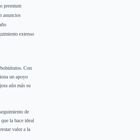
lo premium
n anuncios
año
uimiento extenso
rbohidratos. Con
rciona un apoyo
ejora aún más su
 seguimiento de
 que la hace ideal
estar valor a la