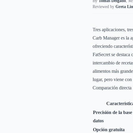
By
Tomás Delgado
,
MS
Reviewed by
Greta Lin
Tres aplicaciones, tre
Carb Manager es la ap
ofreciendo caracterís
FatSecret se destaca
intercambio de recet
alimentos más grande,
lugar, pero viene con
Comparación directa
Característic
Precisión de la base
datos
Opción gratuita