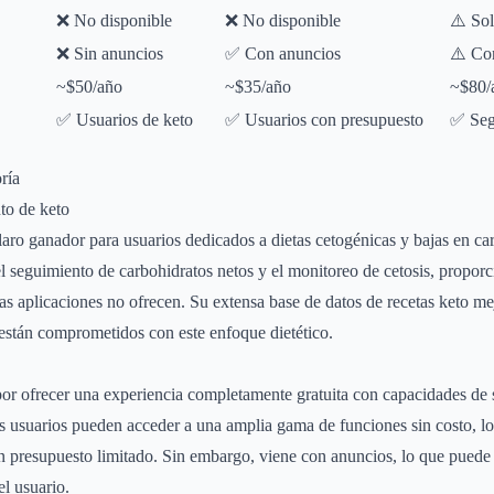
❌ No disponible
❌ No disponible
⚠️ So
❌ Sin anuncios
✅ Con anuncios
⚠️ Co
~$50/año
~$35/año
~$80/
✅ Usuarios de keto
✅ Usuarios con presupuesto
✅ Seg
ría
to de keto
aro ganador para usuarios dedicados a dietas cetogénicas y bajas en ca
el seguimiento de carbohidratos netos y el monitoreo de cetosis, propo
as aplicaciones no ofrecen. Su extensa base de datos de recetas keto m
 están comprometidos con este enfoque dietético.
por ofrecer una experiencia completamente gratuita con capacidades de
s usuarios pueden acceder a una amplia gama de funciones sin costo, lo
n presupuesto limitado. Sin embargo, viene con anuncios, lo que puede r
el usuario.