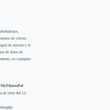
arbohidratos,
itoreo de cetosis.
egral de macros y el
ase de datos de
imento, en cualquier
MyFitnessPal
a de error del 12–
tringida