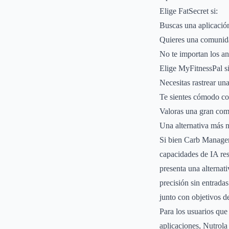
Elige FatSecret si:
Buscas una aplicación
Quieres una comunida
No te importan los an
Elige MyFitnessPal si
Necesitas rastrear un
Te sientes cómodo co
Valoras una gran comu
Una alternativa más 
Si bien Carb Manager,
capacidades de IA res
presenta una alternat
precisión sin entrada
junto con objetivos d
Para los usuarios que
aplicaciones, Nutrol