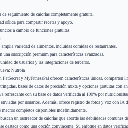
 de seguimiento de calorías completamente gratuita.
d sólida para compartir recetas y apoyo.
uncios a cambio de funciones gratuitas.
:
a amplia variedad de alimentos, incluidas comidas de restaurantes.
n una suscripción premium para características avanzadas.
nidad de usuarios y las integraciones de terceros.
nueva: Nutrola
 FatSecret y MyFitnessPal ofrecen características únicas, comparten l
tringidas, bases de datos de precisión mixta y opciones gratuitas con a
iva refrescante con su base de datos verificada al 100% por nutricionist
s enviadas por usuarios. Además, ofrece registro de fotos y voz con IA d
e macros completos disponibles indefinidamente.
 buscan un rastreador de calorías que aborde las debilidades comunes de 
a se destaca como una opción convincente. Su enfoque en datos verific