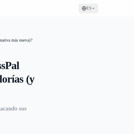
ES
rnativa más nueva)?
ssPal
lorías (y
tacando sus