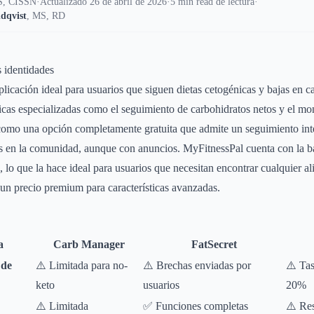
, CISSN
·
Actualizado 26 de abril de 2026
·
5 min read de lectura
·
dqvist
,
MS, RD
s identidades
licación ideal para usuarios que siguen dietas cetogénicas y bajas en c
ticas especializadas como el seguimiento de carbohidratos netos y el mon
 como una opción completamente gratuita que admite un seguimiento int
as en la comunidad, aunque con anuncios. MyFitnessPal cuenta con la b
 lo que la hace ideal para usuarios que necesitan encontrar cualquier al
 un precio premium para características avanzadas.
a
Carb Manager
FatSecret
 de
⚠️ Limitada para no-
⚠️ Brechas enviadas por
⚠️ Tas
keto
usuarios
20%
⚠️ Limitada
✅ Funciones completas
⚠️ Res