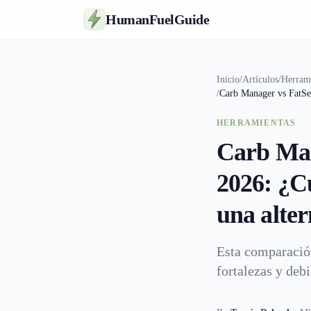
HumanFuelGuide
Inicio
/
Artículos
/
Herram
/
Carb Manager vs FatSec
HERRAMIENTAS
Carb Man
2026: ¿Cu
una alte
Esta comparació
fortalezas y deb