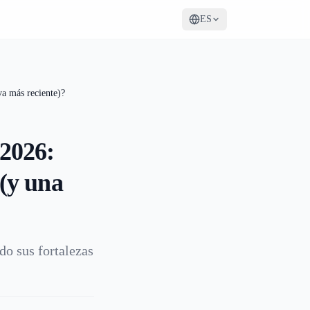
ES
va más reciente)?
2026:
 (y una
o sus fortalezas