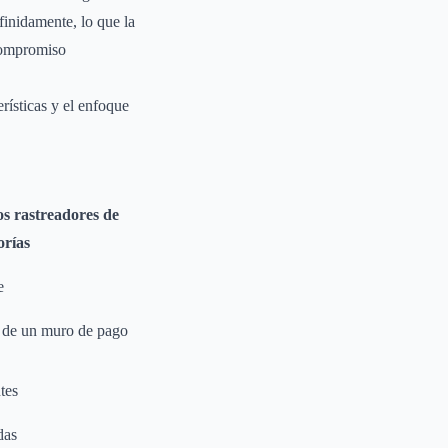
finidamente, lo que la
 compromiso
erísticas y el enfoque
os rastreadores de
orías
e
 de un muro de pago
tes
das