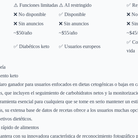
⚠️ Funciones limitadas
⚠️ AI restringido
✅ Reg
❌ No disponible
✅ Disponible
❌ No 
❌ Sin anuncios
❌ Sin anuncios
❌ Sin
~$50/año
~$55/año
~$45
✅ Coa
✅ Diabéticos keto
✅ Usuarios europeos
vida
ría
iento keto
aro ganador para usuarios enfocados en dietas cetogénicas o bajas en c
as, que incluyen el seguimiento de carbohidratos netos y la monitorizació
ramienta esencial para cualquiera que se tome en serio mantener un esti
, su extensa base de datos de recetas ofrece a los usuarios muchas op
etivos dietéticos.
o rápido de alimentos
antera con su innovadora característica de reconocimiento fotográfico 