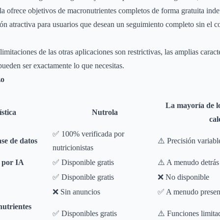
a ofrece objetivos de macronutrientes completos de forma gratuita inde
ión atractiva para usuarios que desean un seguimiento completo sin el
limitaciones de las otras aplicaciones son restrictivas, las amplias caract
pueden ser exactamente lo que necesitas.
zo
La mayoría de l
stica
Nutrola
cal
✅ 100% verificada por
ase de datos
⚠️ Precisión variabl
nutricionistas
o por IA
✅ Disponible gratis
⚠️ A menudo detrás
✅ Disponible gratis
❌ No disponible
❌ Sin anuncios
✅ A menudo presen
nutrientes
✅ Disponibles gratis
⚠️ Funciones limita