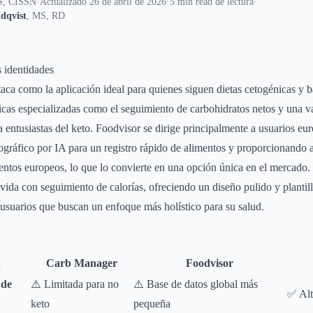
, CISSN
·
Actualizado 26 de abril de 2026
·
5 min read de lectura
·
dqvist
,
MS, RD
s identidades
ca como la aplicación ideal para quienes siguen dietas cetogénicas y b
ticas especializadas como el seguimiento de carbohidratos netos y una v
a entusiastas del keto. Foodvisor se dirige principalmente a usuarios e
ográfico por IA para un registro rápido de alimentos y proporcionando 
mentos europeos, lo que lo convierte en una opción única en el mercado
 vida con seguimiento de calorías, ofreciendo un diseño pulido y plantill
usuarios que buscan un enfoque más holístico para su salud.
a
Carb Manager
Foodvisor
 de
⚠️ Limitada para no
⚠️ Base de datos global más
✅ Alt
keto
pequeña