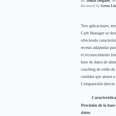
By
Tomás Delgado
,
MS
Reviewed by
Greta Lin
Tres aplicaciones, tre
Carb Manager se desta
ofreciendo caracterís
recetas adaptadas par
el reconocimiento fot
base de datos de ali
coaching de estilo de
comidas que atraen a 
Comparación directa
Característic
Precisión de la base
datos