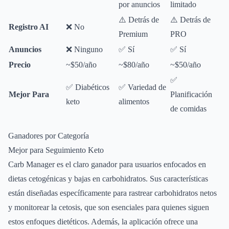
por anuncios
limitado
⚠️ Detrás de
⚠️ Detrás de
Registro AI
❌ No
Premium
PRO
Anuncios
❌ Ninguno
✅ Sí
✅ Sí
Precio
~$50/año
~$80/año
~$50/año
✅
✅ Diabéticos
✅ Variedad de
Mejor Para
Planificación
keto
alimentos
de comidas
Ganadores por Categoría
Mejor para Seguimiento Keto
Carb Manager es el claro ganador para usuarios enfocados en
dietas cetogénicas y bajas en carbohidratos. Sus características
están diseñadas específicamente para rastrear carbohidratos netos
y monitorear la cetosis, que son esenciales para quienes siguen
estos enfoques dietéticos. Además, la aplicación ofrece una