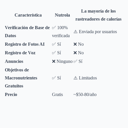
La mayoría de los
Característica
Nutrola
rastreadores de calorías
Verificación de Base de
✅ 100%
⚠️ Enviada por usuarios
Datos
verificada
Registro de Fotos AI
✅ Sí
❌ No
Registro de Voz
✅ Sí
❌ No
Anuncios
❌ Ninguno
✅ Sí
Objetivos de
Macronutrientes
✅ Sí
⚠️ Limitados
Gratuitos
Precio
Gratis
~$50-80/año